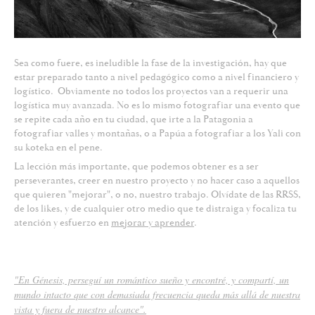
Sea como fuere, es ineludible la fase de la investigación, hay que
estar preparado tanto a nivel pedagógico como a nivel financiero y
logístico. Obviamente no todos los proyectos van a requerir una
logística muy avanzada. No es lo mismo fotografiar una evento que
se repite cada año en tu ciudad, que irte a la Patagonia a
fotografiar valles y montañas, o a Papúa a fotografiar a los Yali con
su koteka en el pene.
La lección más importante, que podemos obtener es a ser
perseverantes, creer en nuestro proyecto y no hacer caso a aquellos
que quieren "mejorar", o no, nuestro trabajo. Olvídate de las RRSS,
de los likes, y de cualquier otro medio que te distraiga y focaliza tu
atención y esfuerzo en
mejorar y aprender
.
"En Génesis, perseguí un romántico sueño y encontré, y compartí, un
mundo intacto que con demasiada frecuencia queda más allá de nuestra
vista y fuera de nuestro alcance".