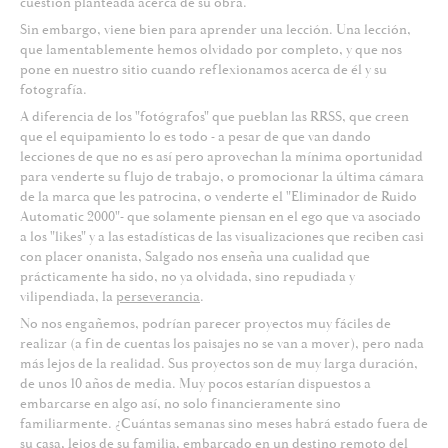
cuestión planteada acerca de su obra.
Sin embargo, viene bien para aprender una lección. Una lección,
que lamentablemente hemos olvidado por completo, y que nos
pone en nuestro sitio cuando reflexionamos acerca de él y su
fotografía.
A diferencia de los "fotógrafos" que pueblan las RRSS, que creen
que el equipamiento lo es todo - a pesar de que van dando
lecciones de que no es así pero aprovechan la mínima oportunidad
para venderte su flujo de trabajo, o promocionar la última cámara
de la marca que les patrocina, o venderte el "Eliminador de Ruido
Automatic 2000"- que solamente piensan en el ego que va asociado
a los "likes" y a las estadísticas de las visualizaciones que reciben casi
con placer onanista, Salgado nos enseña una cualidad que
prácticamente ha sido, no ya olvidada, sino repudiada y
vilipendiada, la
perseverancia
.
No nos engañemos, podrían parecer proyectos muy fáciles de
realizar (a fin de cuentas los paisajes no se van a mover), pero nada
más lejos de la realidad. Sus proyectos son de muy larga duración,
de unos 10 años de media. Muy pocos estarían dispuestos a
embarcarse en algo así, no solo financieramente sino
familiarmente. ¿Cuántas semanas sino meses habrá estado fuera de
su casa, lejos de su familia, embarcado en un destino remoto del