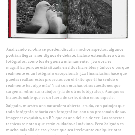
Analizando su obra se pueden discutir muchos aspectos, algunos
podrían llegar a ser dignos de debate, incluso extensibles a otros
fotógrafos, como los de guerra mismamente. ¿Su obra es
magnífica porque está situada en sitios increíbles y únicos o porque
realmente es un fotógrafo excepcional? ¿La financiación hace que
puedas realizar estos proyectos con el éxito que él ha tenido o
realmente hay algo más? Y así con muchas otras cuestiones que
surgen al mirar sus trabajos (y la de otros fotógrafos). Aunque es
incuestionable que es un fuera de serie, único en su especie.
Salgado, muestra una naturaleza abierta, cruda, con paisajes que
todo fotógrafo soñaría con fotografiar, con una procesado de sus
imágenes exquisito, un BN que es una delicia de ver. Los aspectos
técnicos se notan que están cuidados al máximo. Pero Salgado va
mucho más allá de eso y hace que sea irrelevante cualquier otra