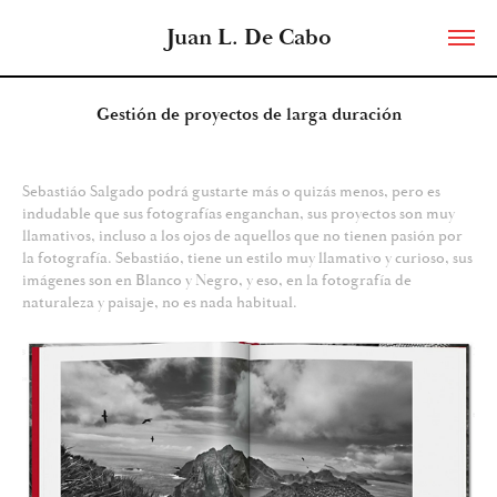
Juan L. De Cabo
Gestión de proyectos de larga duración
Sebastiáo Salgado podrá gustarte más o quizás menos, pero es
indudable que sus fotografías enganchan, sus proyectos son muy
llamativos, incluso a los ojos de aquellos que no tienen pasión por
la fotografía. Sebastiáo, tiene un estilo muy llamativo y curioso, sus
imágenes son en Blanco y Negro, y eso, en la fotografía de
naturaleza y paisaje, no es nada habitual.