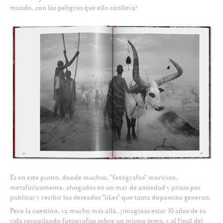
mundo, con los peligros que ello conlleva?
Es en este punto, donde muchos, "fotógrafos" morirían,
metafóricamente, ahogados en un mar de ansiedad y prisas por
publicar y recibir los deseados "likes" que tanta dopamina generan.
Pero la cuestión, va mucho más allá, ¿imaginas estar 10 años de tu
vida recopilando fotografías sobre un mismo tema, y al final del